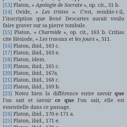
[13]
Platon, «
Apologie de Socrate
», op. cit., 31 b.
[14]
Ovide, «
Les tristes
». C’est, semble-t-il,
l’inscription que René Descartes aurait voulu
faire graver sur sa pierre tombale.
[15]
Platon, «
Charmide
», op. cit., 163 b. Critias
cite Hésiode, «
Les travaux et les jours
», 311.
[16]
Platon, ibid., 163 c.
[17]
Platon, ibid., 163 e.
[18]
Platon, idem.
[19]
Platon, ibid., 165 c.
[20]
Platon, ibid., 167a.
[21]
Platon, ibid., 168 c.
[22]
Platon, ibid., 169 b.
[23]
Notez bien la différence entre savoir
que
l’on sait et savoir
ce que
l’on sait, elle est
essentielle dans ce passage.
[24]
Platon, ibid., 170 e-
171 a
.
[25]
Platon, ibid., 171 e.