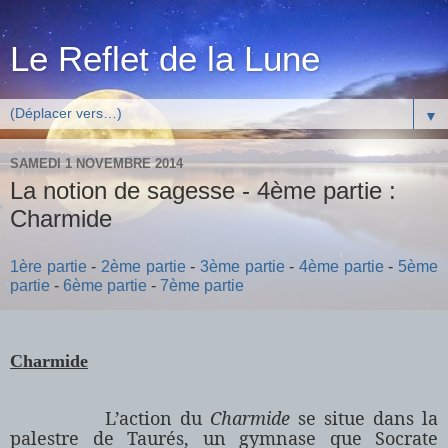
Le Reflet de la Lune
▼
SAMEDI 1 NOVEMBRE 2014
La notion de sagesse - 4ème partie :
Charmide
1ère partie
-
2ème partie
-
3ème partie
-
4ème partie
-
5ème
partie
-
6ème partie
-
7ème partie
Charmide
L’action du
Charmide
se situe dans la
palestre de Taurés, un gymnase que Socrate