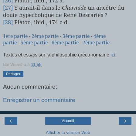
[26]
Platon, ibid.,
172 a
.
[27]
Y aurait-il dans le
Charmide
un ancêtre du
doute hyperbolique de René Descartes ?
[28]
Platon, ibid., 174 c-d.
1ère partie
-
2ème partie
-
3ème partie
-
4ème
partie
-
5ème partie
-
6ème partie
-
7ème partie
Textes et essais sur la philosophie gréco-romaine
ici
.
Bai Wenshu
à
11:58
Partager
Aucun commentaire:
Enregistrer un commentaire
‹
›
Accueil
Afficher la version Web