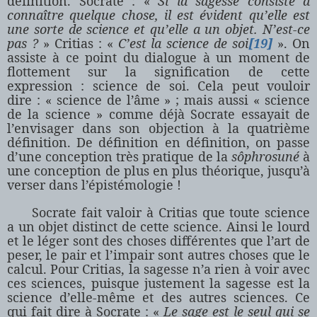
définition. Socrate : «
Si la sagesse consiste à
connaître quelque chose, il est évident qu’elle est
une sorte de science et qu’elle a un objet. N’est-ce
pas ?
» Critias : «
C’est la science de soi
[19]
». On
assiste à ce point du dialogue à un moment de
flottement sur la signification de cette
expression : science de soi. Cela peut vouloir
dire : « science de l’âme » ; mais aussi « science
de la science » comme déjà Socrate essayait de
l’envisager dans son objection à la quatrième
définition. De définition en définition, on passe
d’une conception très pratique de la
sôphrosuné
à
une conception de plus en plus théorique, jusqu’à
verser dans l’épistémologie !
Socrate fait valoir à Critias que toute science
a un objet distinct de cette science. Ainsi le lourd
et le léger sont des choses différentes que l’art de
peser, le pair et l’impair sont autres choses que le
calcul. Pour Critias, la sagesse n’a rien à voir avec
ces sciences, puisque justement la sagesse est la
science d’elle-même et des autres sciences. Ce
qui fait dire à Socrate : «
Le sage est le seul qui se