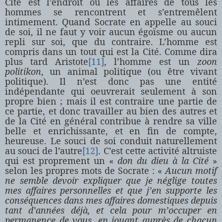
Cité est l’endroit où les affaires de tous les
hommes se rencontrent et s’entremêlent
intimement. Quand Socrate en appelle au souci
de soi, il ne faut y voir aucun égoïsme ou aucun
repli sur soi, que du contraire. L’homme est
compris dans un tout qui est
la Cité.
Comme
dira
plus tard Aristote
[11]
, l’homme est un
zoon
politikon
, un animal politique (ou être vivant
politique). Il n’est donc pas une entité
indépendante qui oeuvrerait seulement à son
propre bien ; mais il est contraire une partie de
ce partie, et donc travailler au bien des autres et
de
la Cité
en général contribue à rendre sa ville
belle et enrichissante, et en fin de compte,
heureuse. Le souci de soi conduit naturellement
au souci de l’autre
[12]
. C’est cette activité altruiste
qui est proprement un «
don du dieu à
la Cité
»
selon les propres mots de Socrate : «
Aucun motif
ne semble devoir expliquer que je néglige toutes
mes affaires personnelles et que j’en supporte les
conséquences dans mes affaires domestiques depuis
tant d’années déjà, et cela pour m’occuper en
permanence de vous, en jouant auprès de chacun