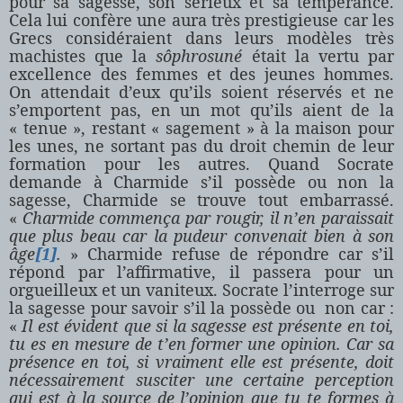
pour sa sagesse, son sérieux et sa tempérance.
Cela lui confère une aura très prestigieuse car les
Grecs considéraient dans leurs modèles très
machistes que la
sôphrosuné
était la vertu par
excellence des femmes et des jeunes hommes.
On attendait d’eux qu’ils soient réservés et ne
s’emportent pas, en un mot qu’ils aient de la
« tenue », restant « sagement » à la maison pour
les unes, ne sortant pas du droit chemin de leur
formation pour les autres. Quand Socrate
demande à Charmide s’il possède ou non la
sagesse, Charmide se trouve tout embarrassé.
«
Charmide commença par rougir, il n’en paraissait
que plus beau car la pudeur convenait bien à son
âge
[1]
.
» Charmide refuse de répondre car s’il
répond par l’affirmative, il passera pour un
orgueilleux et un vaniteux. Socrate l’interroge sur
la sagesse pour savoir s’il la possède ou non car :
«
Il est évident que si la sagesse est présente en toi,
tu es en mesure de t’en former une opinion. Car sa
présence en toi, si vraiment elle est présente, doit
nécessairement susciter une certaine perception
qui est à la source de l’opinion que tu te formes à