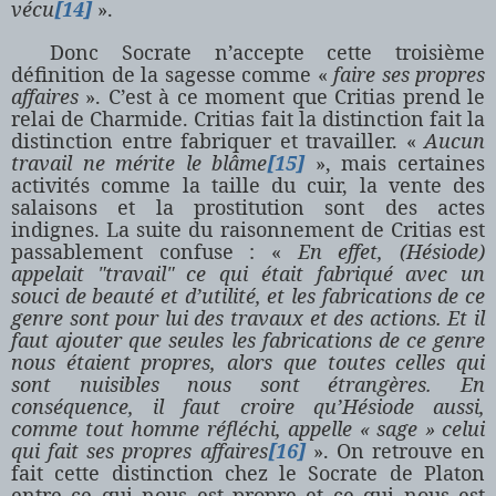
vécu
[14]
».
Donc Socrate n’accepte cette troisième
définition de la sagesse comme «
faire ses propres
affaires
». C’est à ce moment que Critias prend le
relai de Charmide. Critias fait la distinction fait la
distinction entre fabriquer et travailler. «
Aucun
travail ne mérite le blâme
[15]
», mais certaines
activités comme la taille du cuir, la vente des
salaisons et la prostitution sont des actes
indignes. La suite du raisonnement de Critias est
passablement confuse : «
En effet, (Hésiode)
appelait "travail" ce qui était fabriqué avec un
souci de beauté et d’utilité, et les fabrications de ce
genre sont pour lui des travaux et des actions. Et il
faut ajouter que seules les fabrications de ce genre
nous étaient propres, alors que toutes celles qui
sont nuisibles nous sont étrangères. En
conséquence, il faut croire qu’Hésiode aussi,
comme tout homme réfléchi, appelle « sage » celui
qui fait ses propres affaires
[16]
». On retrouve en
fait cette distinction chez le Socrate de Platon
entre ce qui nous est propre et ce qui nous est