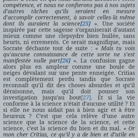
compétence, et nous ne confierons pas à nos sujets
d’autres tâches qu’ils seraient en mesure
d’accomplir correctement, à savoir celles-là même
dont ils auraient la science
[25]
». Une société
inspirée par cette sagesse s’organiserait d’autant
mieux comme une clepsydre bien huilée, sans
heurts, ni errements. Ce serait magnifique, mais
Socrate déchante tout de suite : «
Mais tu vois
qu’aucune connaissance de cette sorte ne s’est
manifestée nulle part
[26]
». La confusion gagne
alors plus en ampleur comme une boule de
neiges dévalant sur une pente enneigée. Critias
est complètement perdu tandis que Socrate
reconnaît qu’il dit des choses absurdes et qu’il
déraisonne, mais qu’il doit pousser son
investigation jusqu’au bout
[27]
. Et si la vie
conforme à la science n’était d’aucune utilité ? Et
si elle ne nous aidait pas à bien agir et à être
heureux ? C’est que cela relève d’une autre
science que la science de la science, et cette
science, c’est la science du bien et du mal. «
Or
mon cher Critias, ce qu’il y a de bien et d’utile en