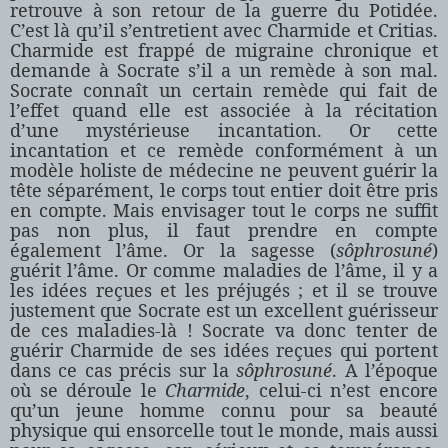
retrouve à son retour de la guerre du Potidée.
C’est là qu’il s’entretient avec Charmide et Critias.
Charmide est frappé de migraine chronique et
demande à Socrate s’il a un remède à son mal.
Socrate connaît un certain remède qui fait de
l’effet quand elle est associée à la récitation
d’une mystérieuse incantation. Or cette
incantation et ce remède conformément à un
modèle holiste de médecine ne peuvent guérir la
tête séparément, le corps tout entier doit être pris
en compte. Mais envisager tout le corps ne suffit
pas non plus, il faut prendre en compte
également l’âme. Or la sagesse (
sôphrosuné
)
guérit l’âme. Or comme maladies de l’âme, il y a
les idées reçues et les préjugés ; et il se trouve
justement que Socrate est un excellent guérisseur
de ces maladies-là ! Socrate va donc tenter de
guérir Charmide de ses idées reçues qui portent
dans ce cas précis sur la
sôphrosuné
. A l’époque
où se déroule le
Charmide
, celui-ci n’est encore
qu’un jeune homme connu pour sa beauté
physique qui ensorcelle tout le monde, mais aussi