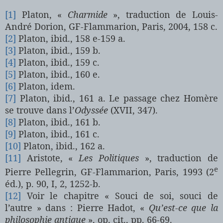
[1]
Platon, «
Charmide
», traduction de Louis-
André Dorion, GF-Flammarion, Paris, 2004, 158 c.
[2]
Platon, ibid., 158 e-
159 a
.
[3]
Platon, ibid., 159 b.
[4]
Platon, ibid., 159 c.
[5]
Platon, ibid., 160 e.
[6]
Platon, idem.
[7]
Platon, ibid.,
161 a
. Le passage chez Homère
se trouve dans l’
Odyssée
(XVII, 347).
[8]
Platon, ibid., 161 b.
[9]
Platon, ibid., 161 c.
[10]
Platon, ibid.,
162 a
.
[11]
Aristote, «
Les Politiques
», traduction de
e
Pierre Pellegrin, GF-Flammarion, Paris, 1993 (2
éd.), p. 90, I, 2, 1252-b.
[12]
Voir le chapitre « Souci de soi, souci de
l’autre » dans :
Pierre Hadot, «
Qu’est-ce que la
philosophie antique
», op. cit., pp. 66-69.