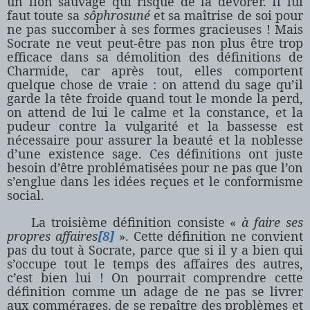
un lion sauvage qui risque de la dévorer. Il lui
faut toute sa
sôphrosuné
et sa maîtrise de soi pour
ne pas succomber à ses formes gracieuses ! Mais
Socrate ne veut peut-être pas non plus être trop
efficace dans sa démolition des définitions de
Charmide, car après tout, elles comportent
quelque chose de vraie : on attend du sage qu’il
garde la tête froide quand tout le monde la perd,
on attend de lui le calme et la constance, et la
pudeur contre la vulgarité et la bassesse est
nécessaire pour assurer la beauté et la noblesse
d’une existence sage. Ces définitions ont juste
besoin d’être problématisées pour ne pas que l’on
s’englue dans les idées reçues et le conformisme
social.
La troisième définition consiste «
à faire ses
propres affaires
[8]
». Cette définition ne convient
pas du tout à Socrate, parce que si il y a bien qui
s’occupe tout le temps des affaires des autres,
c’est bien lui ! On pourrait comprendre cette
définition comme un adage de ne pas se livrer
aux commérages, de se repaître des problèmes et