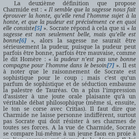
La deuxième définition que propose
Charmide est : «
Il semble que la sagesse nous fait
éprouver la honte, qu’elle rend l’homme sujet à la
honte, et que la pudeur est précisément ce en quoi
elle consiste
[5]
». Socrate répond à cela que si «
la
sagesse est non seulement belle, mais qu’elle est
bonne
[6]
», alors la sagesse ne saurait être
sérieusement la pudeur, puisque la pudeur peut
parfois être bonne, parfois être mauvaise, comme
le dit Homère : «
la pudeur n’est pas une bonne
compagne pour l’homme dans le besoin
[7]
». Il est
à noter que le raisonnement de Socrate est
sophistique pour le coup ; mais c’est qu’un
parfum de sophistique et de séduction embaume
la palestre de Tauréas. On a plus l’impression
d’assister à une joute orale plaisante qu’à un
véritable débat philosophique (même si, ensuite,
le ton se corse avec Critias). Il faut dire que
Charmide ne laisse personne indifférent, surtout
pas Socrate qui doit résister à ses charmes de
toutes ses forces. A la vue de Charmide, Socrate
se compare lui-même à un jeune faon en proie à