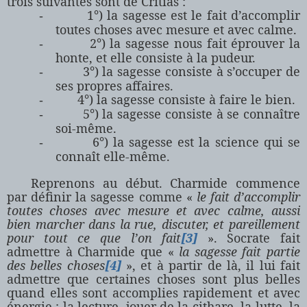
trois suivantes sont de Critias :
1°) la sagesse est le fait d’accomplir
-
toutes choses avec mesure et avec calme.
2°) la sagesse nous fait éprouver la
-
honte, et elle consiste à la pudeur.
3°) la sagesse consiste à s’occuper de
-
ses propres affaires.
4°) la sagesse consiste à faire le bien.
-
5°) la sagesse consiste à se connaître
-
soi-même.
6°) la sagesse est la science qui se
-
connaît elle-même.
Reprenons au début. Charmide commence
par définir la sagesse comme «
le fait d’accomplir
toutes choses avec mesure et avec calme, aussi
bien marcher dans la rue, discuter, et pareillement
pour tout ce que l’on fait
[3]
». Socrate fait
admettre à Charmide que «
la sagesse fait partie
des belles choses
[4]
», et à partir de là, il lui fait
admettre que certaines choses sont plus belles
quand elles sont accomplies rapidement et avec
énergie : la lecture, jouer de la cithare, la lutte, la